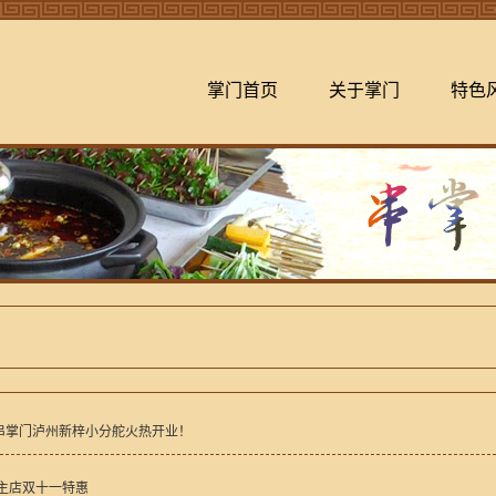
掌门首页
关于掌门
特色
串掌门泸州新梓小分舵火热开业！
民主店双十一特惠