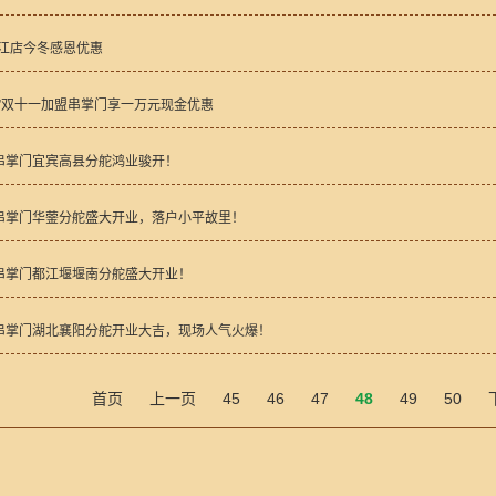
宁江店今冬感恩优惠
惠”双十一加盟串掌门享一万元现金优惠
串掌门宜宾高县分舵鸿业骏开！
串掌门华蓥分舵盛大开业，落户小平故里！
串掌门都江堰堰南分舵盛大开业！
串掌门湖北襄阳分舵开业大吉，现场人气火爆！
首页
上一页
45
46
47
48
49
50