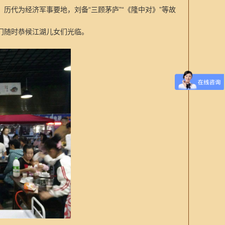
历代为经济军事要地，刘备“三顾茅庐”“《隆中对》”等故
门随时恭候江湖儿女们光临。