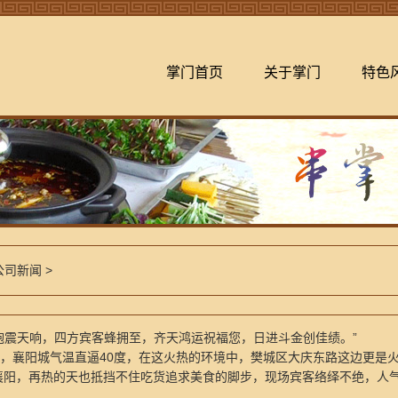
掌门首页
关于掌门
特色
公司新闻
>
震天响，四方宾客蜂拥至，齐天鸿运祝福您，日进斗金创佳绩。”
，襄阳城气温直逼40度，在这火热的环境中，樊城区大庆东路这边更是
襄阳，再热的天也抵挡不住吃货追求美食的脚步，现场宾客络绎不绝，人气