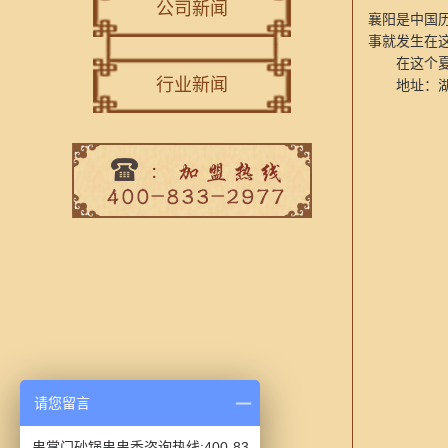
公司新闻
襄阳是中国历
事就发生在
在这个夏天
行业新闻
地址：湖北
请您留言
串掌门砂锅串串香咨询热线:400-83