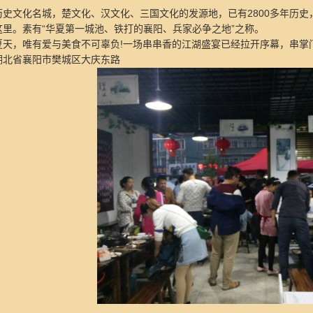
史文化名城，楚文化、汉文化、三国文化的发源地，已有2800多年历史，
这里。素有“华夏第一城池、铁打的襄阳、兵家必争之地”之称。
，唯有爱与美食不可辜负!一场串串香的江湖盛宴已经拉开序幕，串掌
省襄阳市樊城区大庆东路