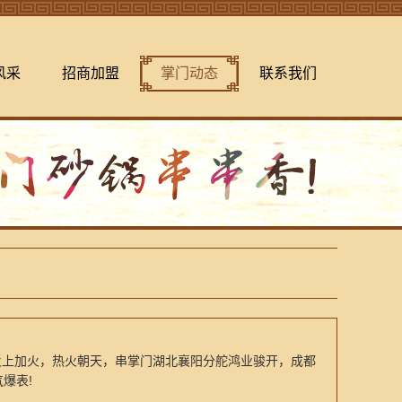
风采
招商加盟
掌门动态
联系我们
火上加火，热火朝天，串掌门湖北襄阳分舵鸿业骏开，成都
爆表!