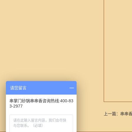
请您留言
串掌门砂锅串串香咨询热线:400-83
3-2977
上一篇：
串串