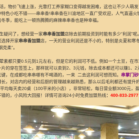
活，物价飞速上涨，光靠打工养家糊口变得越发困难，这也让不少人萌发
种特色小吃不错——串串香!串串香在川渝地区一直广受欢迎，人气直逼火
的冬季，能吃上一顿热腾腾的麻辣串串香也是种幸福。
生疑问了，想经营一家
串串香加盟
店除去前期投资到时能有多少“利润”
您选择开家
串串香加盟
店，一天的营业利润还是不小的，特别是炎夏和寒冬
钢克柔”。
荤素都只要0.5元到1元左右，但是它的利润可不低。例如一个土豆，在
一片的穿在签签上，那样就可以卖到2、3元钱，除去成本都还可以赚1、
关键，在成都吃串串哪有不喝酒的，一来 二去这利润可想而知。
串掌门砂
越长，对店内的经营和后厨的管理越来越熟悉，那么以后毛利都还有提升的
，平均每天卖20桌（100平米的小店），非常轻松，每日营业额3000元，盈
不错的，小风险大回报！详情可咨询24小时免费加盟热线
：
400-833-2977