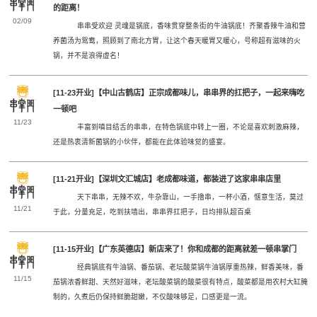
的距离！
02/09
串串受欢迎 灵魂是锅底，香味贯穿整条街的牛油锅底！齐聚香辣牛油和营
养菌汤为鸳鸯，照顾到了南北方胃，让这个春天暖胃又暖心，号称超有滋味的火
锅，并不是浪得虚名！
[11-23开业]【中山古鹤店】正宗成都味儿，串串界的扛把子，一起来嗨吃
一顿吧
11/23
丰富到嗔目结舌的串串，在特色锅底中转上一圈，不论是喜欢刺激麻辣，
还是热衷清新菌锅的小伙伴，都能在此体验味觉的盛宴。
[11-21开业]【深圳文汇城店】老成都味道，都装进了这家串串店里
天下串串，无辣不欢，牛杂靠山，一手撸串，一杯小酒，惬意生活，莫过
11/21
于此，分量充足，吃到扶墙出，串串界扛把子，日均排队超百桌
[11-15开业]【广东英德店】新店来了！你和成都的距离就差一顿串掌门
经典锅底有牛油锅、番茄锅、老坛酸菜锅牛油锅厚重热辣，鲜香美味，番
11/15
茄锅浓香鲜甜、天然好滋味，老坛酸菜锅的酸菜很有特点，酸菜都是用农村大缸腌
制的，久煮后仍保持鲜脆甜嫩，不仅酸味够足，口感更是一流。