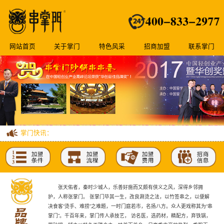
征服你的味蕾，美味享不停！中山黄圃店火爆试业，值到哭！
贺佛山杏坛店12-24开业大吉财源广进。
网站首页
关于掌门
特色风采
招商加盟
联系掌门
贺串掌门广东第162家加盟店深圳鹤洲店开业大吉。
贺串掌门登陆珠海斗门，吃货们有福啦。
掌门快讯：
人气爆棚的串掌门砂锅串串香落户江门蓬江啦！来就6.8折宠你n
天！
征服你的味蕾，美味享不停！中山黄圃店火爆试业，值到哭！
张天佑者，秦时少城人，乐善好施而又颇有侠义之风，深得乡邻拥
护，人称张掌门。 张掌门毕其一生，改良涮烫之法，以竹签串之，以便解
决食客“烫手、难捞”之难题，一时门庭若市，名扬八方。众人更戏称其为“串
贺佛山杏坛店12-24开业大吉财源广进。
掌门”。千百年来，掌门传人承技艺， 访名医，选药材，精配方，弃铁锅，