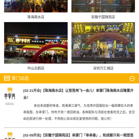
珠海南水店
安徽宁国锦苑店
中山古鹤店
深圳万汇城店
掌门动态
[02-21开业]【珠海南水店】让签签再飞一会儿！串掌门珠海南水店隆重开
业！
02/21
来自老成都的味道，用满满江湖气，为浩荡中国描绘出一幅规模宏大的串
串版图，在串掌门，你吃不到一滴回收油，各种配料与汤底在食客吃完之后，会交
由后厨进行统一处理，不用担心会出现反复使用的问题，放心吃！
[02-09开业]【安徽宁国锦苑店】串掌门「串串香」，和成都只有一根签签