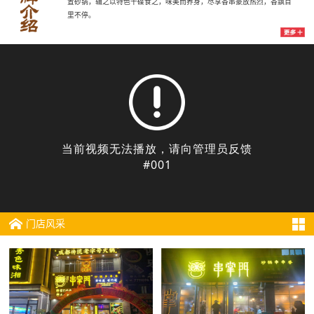
置砂锅，辅之以特色干碟食之，味美而养身，尽享香串豪放热烈，香飘百
里不停。
门店风采