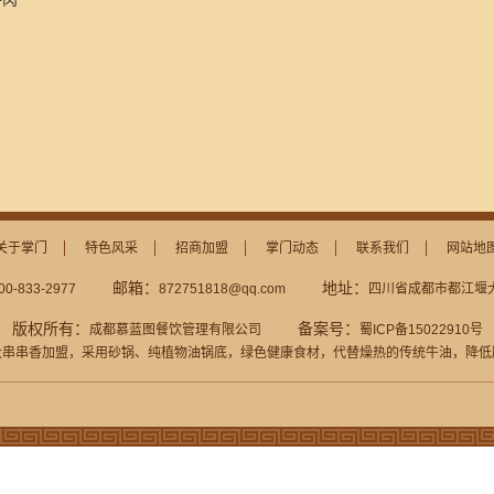
关于掌门
特色风采
招商加盟
掌门动态
联系我们
网站地
邮箱：
地址：
00-833-2977
872751818@qq.com
四川省成都市都江堰大
版权所有：
备案号：
成都慕蓝图餐饮管理有限公司
蜀ICP备15022910号
大串串香加盟
，采用砂锅、纯植物油锅底，绿色健康食材，代替燥热的传统牛油，降低