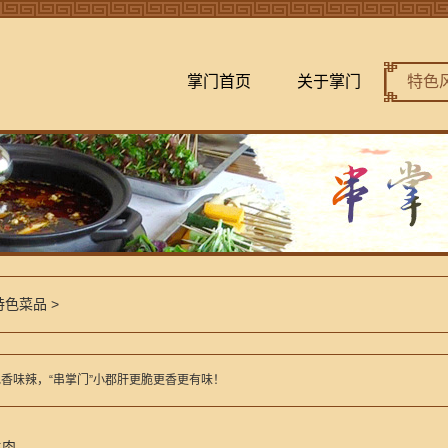
掌门首页
关于掌门
特色
特色菜品
>
香味辣，“串掌门”小郡肝更脆更香更有味！
牛肉