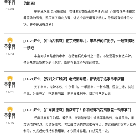
的距离！
02/09
串串受欢迎 灵魂是锅底，香味贯穿整条街的牛油锅底！齐聚香辣牛油和营
养菌汤为鸳鸯，照顾到了南北方胃，让这个春天暖胃又暖心，号称超有滋味的火
锅，并不是浪得虚名！
[11-23开业]【中山古鹤店】正宗成都味儿，串串界的扛把子，一起来嗨吃
一顿吧
11/23
丰富到嗔目结舌的串串，在特色锅底中转上一圈，不论是喜欢刺激麻辣，
还是热衷清新菌锅的小伙伴，都能在此体验味觉的盛宴。
[11-21开业]【深圳文汇城店】老成都味道，都装进了这家串串店里
天下串串，无辣不欢，牛杂靠山，一手撸串，一杯小酒，惬意生活，莫过
11/21
于此，分量充足，吃到扶墙出，串串界扛把子，日均排队超百桌
[11-15开业]【广东英德店】新店来了！你和成都的距离就差一顿串掌门
经典锅底有牛油锅、番茄锅、老坛酸菜锅牛油锅厚重热辣，鲜香美味，番
11/15
茄锅浓香鲜甜、天然好滋味，老坛酸菜锅的酸菜很有特点，酸菜都是用农村大缸腌
制的，久煮后仍保持鲜脆甜嫩，不仅酸味够足，口感更是一流。