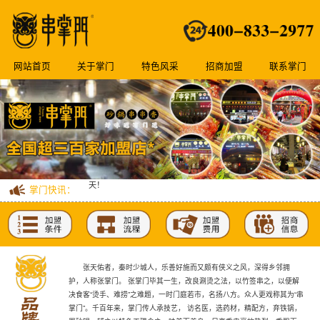
贺佛山杏坛店12-24开业大吉财源广进。
贺串掌门广东第162家加盟店深圳鹤洲店开业大吉。
网站首页
关于掌门
特色风采
招商加盟
联系掌门
贺串掌门登陆珠海斗门，吃货们有福啦。
人气爆棚的串掌门砂锅串串香落户江门蓬江啦！来就6.8折宠你n
天！
掌门快讯：
征服你的味蕾，美味享不停！中山黄圃店火爆试业，值到哭！
贺佛山杏坛店12-24开业大吉财源广进。
张天佑者，秦时少城人，乐善好施而又颇有侠义之风，深得乡邻拥
护，人称张掌门。 张掌门毕其一生，改良涮烫之法，以竹签串之，以便解
决食客“烫手、难捞”之难题，一时门庭若市，名扬八方。众人更戏称其为“串
掌门”。千百年来，掌门传人承技艺， 访名医，选药材，精配方，弃铁锅，