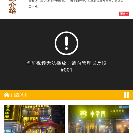
置砂锅，辅之以特色干碟食之，味美而养身，尽享香串豪放热烈，香飘百
里不停。
门店风采