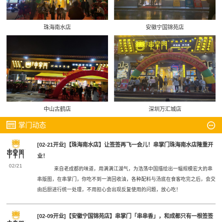
珠海南水店
安徽宁国锦苑店
中山古鹤店
深圳万汇城店
掌门动态
[02-21开业]【珠海南水店】让签签再飞一会儿！串掌门珠海南水店隆重开
业！
02/21
来自老成都的味道，用满满江湖气，为浩荡中国描绘出一幅规模宏大的串
串版图，在串掌门，你吃不到一滴回收油，各种配料与汤底在食客吃完之后，会交
由后厨进行统一处理，不用担心会出现反复使用的问题，放心吃！
[02-09开业]【安徽宁国锦苑店】串掌门「串串香」，和成都只有一根签签