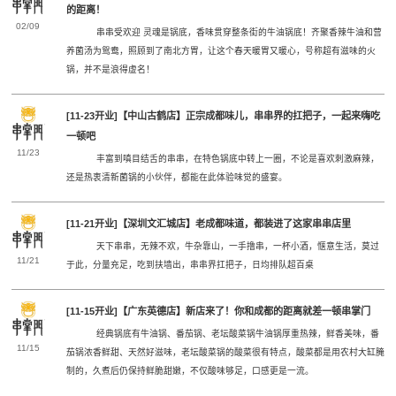
的距离！
02/09
串串受欢迎 灵魂是锅底，香味贯穿整条街的牛油锅底！齐聚香辣牛油和营
养菌汤为鸳鸯，照顾到了南北方胃，让这个春天暖胃又暖心，号称超有滋味的火
锅，并不是浪得虚名！
[11-23开业]【中山古鹤店】正宗成都味儿，串串界的扛把子，一起来嗨吃
一顿吧
11/23
丰富到嗔目结舌的串串，在特色锅底中转上一圈，不论是喜欢刺激麻辣，
还是热衷清新菌锅的小伙伴，都能在此体验味觉的盛宴。
[11-21开业]【深圳文汇城店】老成都味道，都装进了这家串串店里
天下串串，无辣不欢，牛杂靠山，一手撸串，一杯小酒，惬意生活，莫过
11/21
于此，分量充足，吃到扶墙出，串串界扛把子，日均排队超百桌
[11-15开业]【广东英德店】新店来了！你和成都的距离就差一顿串掌门
经典锅底有牛油锅、番茄锅、老坛酸菜锅牛油锅厚重热辣，鲜香美味，番
11/15
茄锅浓香鲜甜、天然好滋味，老坛酸菜锅的酸菜很有特点，酸菜都是用农村大缸腌
制的，久煮后仍保持鲜脆甜嫩，不仅酸味够足，口感更是一流。