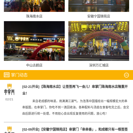
珠海南水店
安徽宁国锦苑店
中山古鹤店
深圳万汇城店
掌门动态
[02-21开业]【珠海南水店】让签签再飞一会儿！串掌门珠海南水店隆重开
业！
02/21
来自老成都的味道，用满满江湖气，为浩荡中国描绘出一幅规模宏大的串
串版图，在串掌门，你吃不到一滴回收油，各种配料与汤底在食客吃完之后，会交
由后厨进行统一处理，不用担心会出现反复使用的问题，放心吃！
[02-09开业]【安徽宁国锦苑店】串掌门「串串香」，和成都只有一根签签