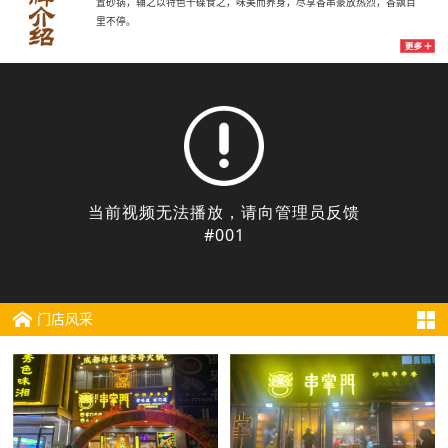
置砂锅，辅之以特色干碟食之，味美而养身，尽享香串豪放热烈，香飘百
里不停。
门店风采