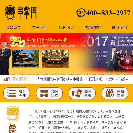
贺佛山杏坛店12-24开业大吉财源广进。
网站首页
关于掌门
特色风采
招商加盟
联系掌门
贺串掌门广东第162家加盟店深圳鹤洲店开业大吉。
贺串掌门登陆珠海斗门，吃货们有福啦。
人气爆棚的串掌门砂锅串串香落户江门蓬江啦！来就6.8折宠你n
掌门快讯：
天！
征服你的味蕾，美味享不停！中山黄圃店火爆试业，值到哭！
张天佑者，秦时少城人，乐善好施而又颇有侠义之风，深得乡邻拥
护，人称张掌门。 张掌门毕其一生，改良涮烫之法，以竹签串之，以便解
贺佛山杏坛店12-24开业大吉财源广进。
决食客“烫手、难捞”之难题，一时门庭若市，名扬八方。众人更戏称其为“串
掌门”。千百年来，掌门传人承技艺， 访名医，选药材，精配方，弃铁锅，